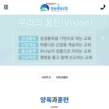
교회학교
양육과훈련
양육
과
훈련