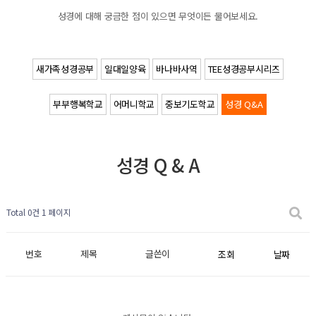
성경에 대해 궁금한 점이 있으면 무엇이든 물어보세요.
새가족성경공부
일대일양육
바나바사역
TEE성경공부시리즈
부부행복학교
어머니학교
중보기도학교
성경 Q&A
성경 Q & A
Total 0건
1 페이지
번호
제목
글쓴이
조회
날짜