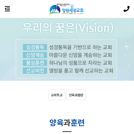
교회학교
양육과훈련
양육
과
훈련