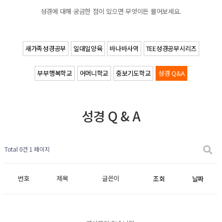
성경에 대해 궁금한 점이 있으면 무엇이든 물어보세요.
새가족성경공부
일대일양육
바나바사역
TEE성경공부시리즈
부부행복학교
어머니학교
중보기도학교
성경 Q&A
성경 Q & A
Total 0건
1 페이지
번호
제목
글쓴이
조회
날짜