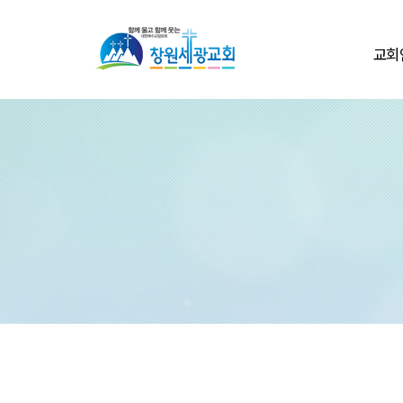
교회
환영
교회
교회
교회둘
섬기
교회
온라인
연락처/