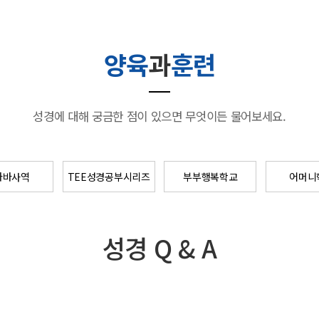
양육
과
훈련
성경에 대해 궁금한 점이 있으면 무엇이든 물어보세요.
나바사역
TEE성경공부시리즈
부부행복학교
어머니
성경 Q & A