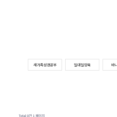
새가족성경공부
일대일양육
바
Total 0건
1 페이지