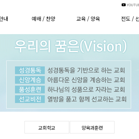
YOUTU
안내
예배 / 찬양
교육 / 양육
전도 / 
인사
예배시간안내
교회학교
국내선
비전
예배 동영상
양육과훈련
해외선
CI
경배와찬양
러보기
찬양대 자료실
는분들
찬양대 자료실(기타)
발자취
행사 동영상
 헌금
온라인주보
오시는길
차량운행안내
교회학교
양육과훈련