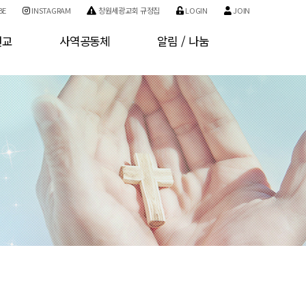
BE
INSTAGRAM
창원세광교회 규정집
LOGIN
JOIN
선교
사역공동체
알림 / 나눔
교
사역소개
공지사항
교
기관소개
자유게시판
구역소개
사진게시판
개인정보처리방침
서비스 이용약관
회원가입
로그인