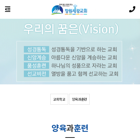
교회학교
양육과훈련
양육
과
훈련