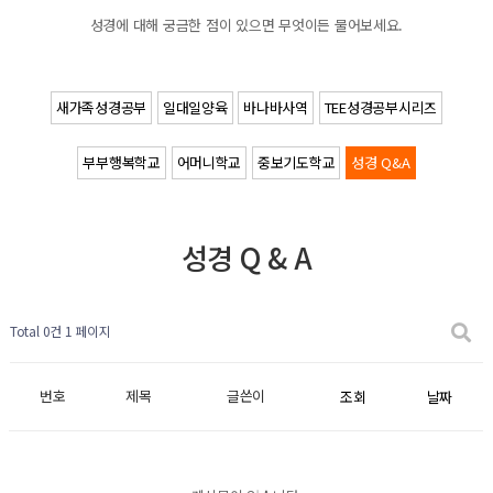
성경에 대해 궁금한 점이 있으면 무엇이든 물어보세요.
새가족성경공부
일대일양육
바나바사역
TEE성경공부시리즈
부부행복학교
어머니학교
중보기도학교
성경 Q&A
성경 Q & A
Total 0건
1 페이지
번호
제목
글쓴이
조회
날짜