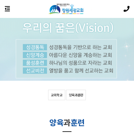
교회학교
양육과훈련
양육
과
훈련