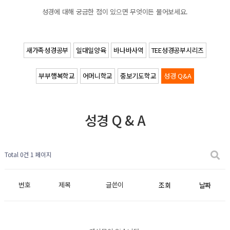
성경에 대해 궁금한 점이 있으면 무엇이든 물어보세요.
새가족성경공부
일대일양육
바나바사역
TEE성경공부시리즈
부부행복학교
어머니학교
중보기도학교
성경 Q&A
성경 Q & A
Total 0건
1 페이지
번호
제목
글쓴이
조회
날짜