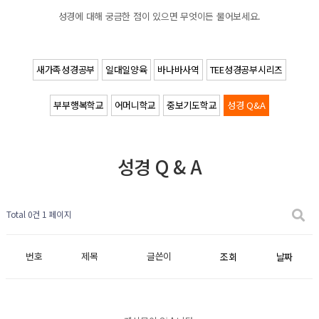
성경에 대해 궁금한 점이 있으면 무엇이든 물어보세요.
새가족성경공부
일대일양육
바나바사역
TEE성경공부시리즈
부부행복학교
어머니학교
중보기도학교
성경 Q&A
성경 Q & A
Total 0건
1 페이지
번호
제목
글쓴이
조회
날짜