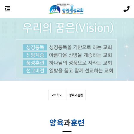
교회학교
양육과훈련
양육
과
훈련