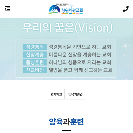
교회학교
양육과훈련
양육
과
훈련