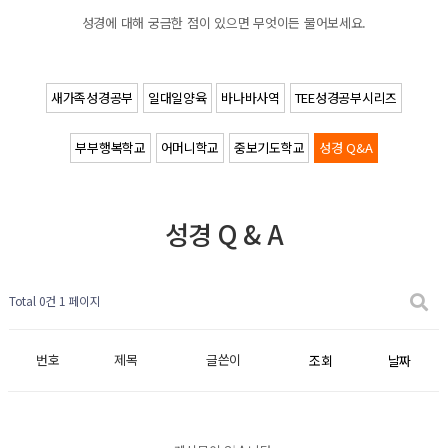
성경에 대해 궁금한 점이 있으면 무엇이든 물어보세요.
새가족성경공부
일대일양육
바나바사역
TEE성경공부시리즈
부부행복학교
어머니학교
중보기도학교
성경 Q&A
성경 Q & A
Total 0건
1 페이지
번호
제목
글쓴이
조회
날짜