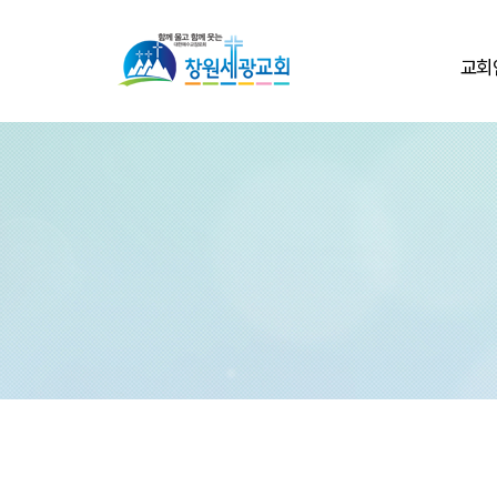
교회
환영
교회
교회
교회둘
섬기
교회
온라인
연락처/