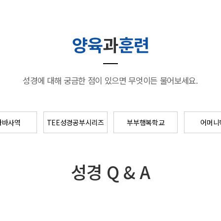
양육
과
훈련
성경에 대해 궁금한 점이 있으면 무엇이든 물어보세요.
나바사역
TEE성경공부시리즈
부부행복학교
어머니
성경 Q & A