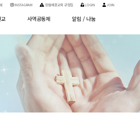
BE
INSTAGRAM
창원세광교회 규정집
LOGIN
JOIN
선교
사역공동체
알림 / 나눔
교
사역소개
공지사항
교
기관소개
자유게시판
구역소개
사진게시판
개인정보처리방침
서비스 이용약관
회원가입
로그인