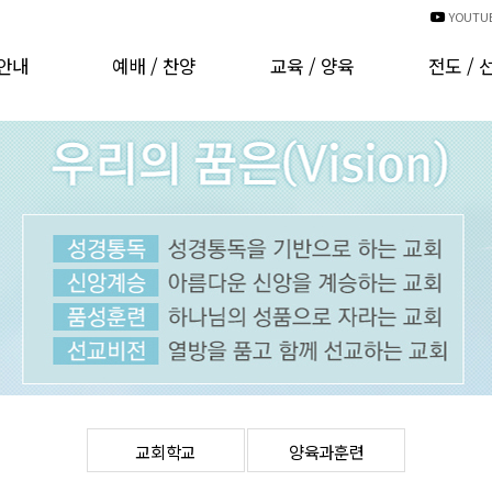
YOUTU
안내
예배 / 찬양
교육 / 양육
전도 / 
인사
예배시간안내
교회학교
국내선
비전
예배 동영상
양육과훈련
해외선
CI
경배와찬양
러보기
찬양대 자료실
는분들
찬양대 자료실(기타)
발자취
행사 동영상
 헌금
온라인주보
오시는길
차량운행안내
교회학교
양육과훈련