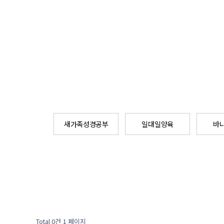
새가족성경공부
일대일양육
바
Total 0건
1 페이지