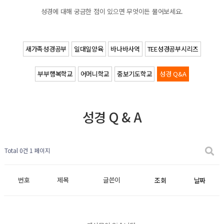
성경에 대해 궁금한 점이 있으면 무엇이든 물어보세요.
새가족성경공부
일대일양육
바나바사역
TEE성경공부시리즈
부부행복학교
어머니학교
중보기도학교
성경 Q&A
성경 Q & A
Total 0건
1 페이지
번호
제목
글쓴이
조회
날짜