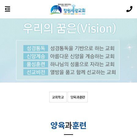
교회학교
양육과훈련
양육
과
훈련