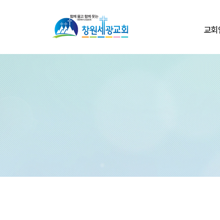
교회
환영
교회
교회
교회둘
섬기
교회
온라인
연락처/