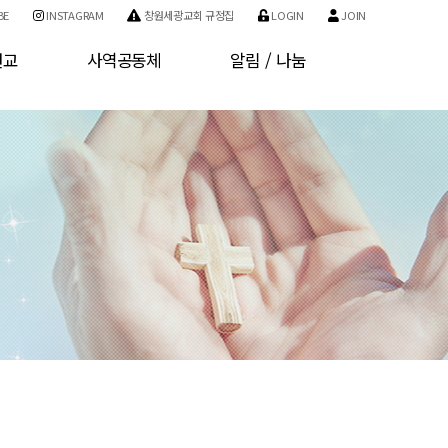
BE
INSTAGRAM
창원세광교회 규정집
LOGIN
JOIN
선교
사역공동체
알림 / 나눔
교
사역소개
공지사항
교
기관소개
자유게시판
구역소개
사진게시판
개인정보처리방침
서비스 이용약관
회원가입
로그인