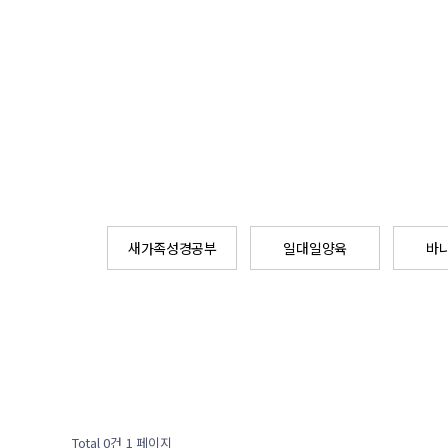
새가족성경공부
일대일양육
바
Total 0건
1 페이지