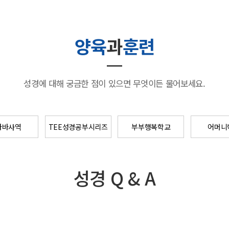
양육
과
훈련
성경에 대해 궁금한 점이 있으면 무엇이든 물어보세요.
나바사역
TEE성경공부시리즈
부부행복학교
어머니
성경 Q & A