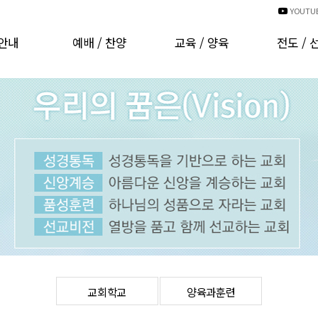
YOUTU
안내
예배 / 찬양
교육 / 양육
전도 / 
인사
예배시간안내
교회학교
국내선
비전
예배 동영상
양육과훈련
해외선
CI
경배와찬양
러보기
찬양대 자료실
는분들
찬양대 자료실(기타)
발자취
행사 동영상
 헌금
온라인주보
오시는길
차량운행안내
교회학교
양육과훈련