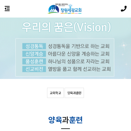
교회학교
양육과훈련
양육
과
훈련