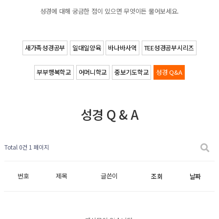
성경에 대해 궁금한 점이 있으면 무엇이든 물어보세요.
새가족성경공부
일대일양육
바나바사역
TEE성경공부시리즈
부부행복학교
어머니학교
중보기도학교
성경 Q&A
성경 Q & A
Total 0건
1 페이지
번호
제목
글쓴이
조회
날짜