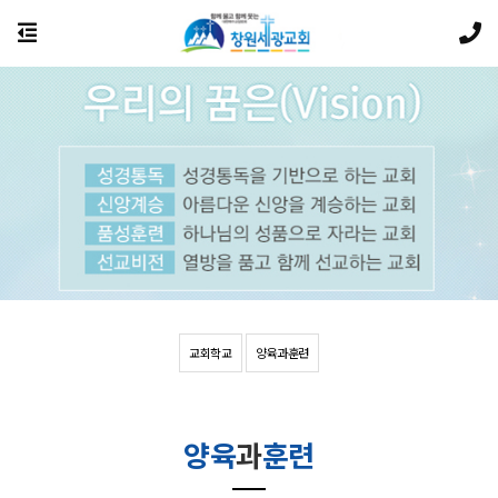
교회학교
양육과훈련
양육
과
훈련