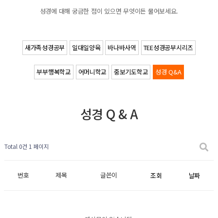
성경에 대해 궁금한 점이 있으면 무엇이든 물어보세요.
새가족성경공부
일대일양육
바나바사역
TEE성경공부시리즈
부부행복학교
어머니학교
중보기도학교
성경 Q&A
성경 Q & A
Total 0건
1 페이지
번호
제목
글쓴이
조회
날짜