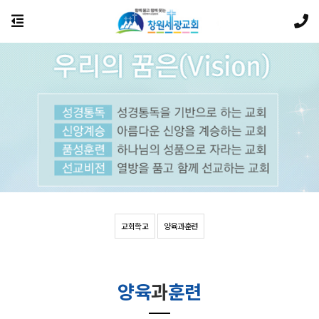
교회학교
양육과훈련
양육
과
훈련