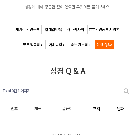
성경에 대해 궁금한 점이 있으면 무엇이든 물어보세요.
새가족성경공부
일대일양육
바나바사역
TEE성경공부시리즈
부부행복학교
어머니학교
중보기도학교
성경 Q&A
성경 Q & A
Total 0건
1 페이지
번호
제목
글쓴이
조회
날짜